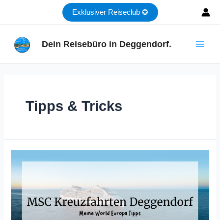
Zum
Exklusiver Reiseclub ✪
Inhalt
springen
Dein Reisebüro in Deggendorf.
Main
Men
Tipps & Tricks