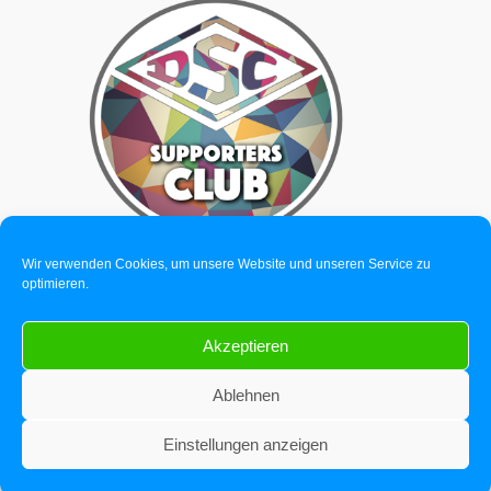
Wir verwenden Cookies, um unsere Website und unseren Service zu
optimieren.
Akzeptieren
© 2026 reisebuero-deggendorf.de | Dein Reisebüro in Deggendorf.
Ablehnen
Louis K.
Detterstraße 11a, 94469 Deggendorf
hat uns mit
5
Sternen bewertet
Einstellungen anzeigen