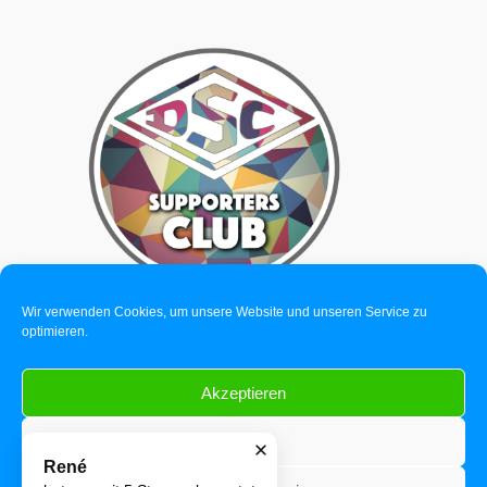
Wir verwenden Cookies, um unsere Website und unseren Service zu
optimieren.
Akzeptieren
© 2026 reisebuero-deggendorf.de | Dein Reisebüro in Deggendorf.
Ablehnen
René
Detterstraße 11a, 94469 Deggendorf
hat uns mit
5
Sternen bewertet