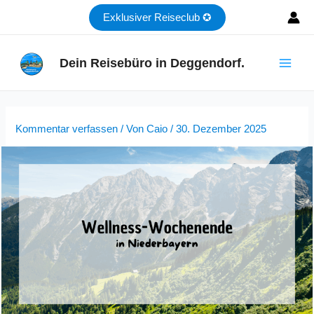
Zum
Exklusiver Reiseclub ✪
Inhalt
springen
Dein Reisebüro in Deggendorf.
Main
Men
Kommentar verfassen
/ Von
Caio
/
30. Dezember 2025